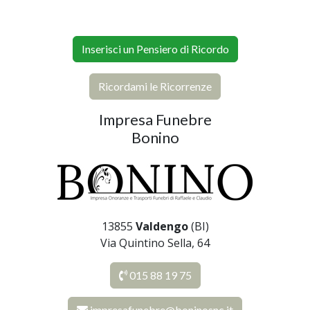
Inserisci un Pensiero di Ricordo
Ricordami le Ricorrenze
Impresa Funebre
Bonino
13855
Valdengo
(BI)
Via Quintino Sella, 64
015 88 19 75
impresafunebre@boninosnc.it