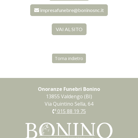
impresafunebre@boninosnc.it
VAI AL SITO
Torna indietro
Onoranze Funebri Bonino
13855 Valdengo (BI)
Via Quintino Sella, 64
015 88 19 75