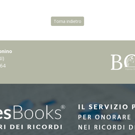
Torna indietro
onino
I)
 64