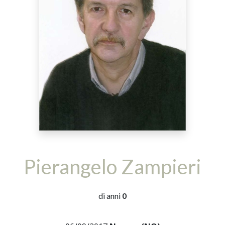
Pierangelo Zampieri
di anni
0