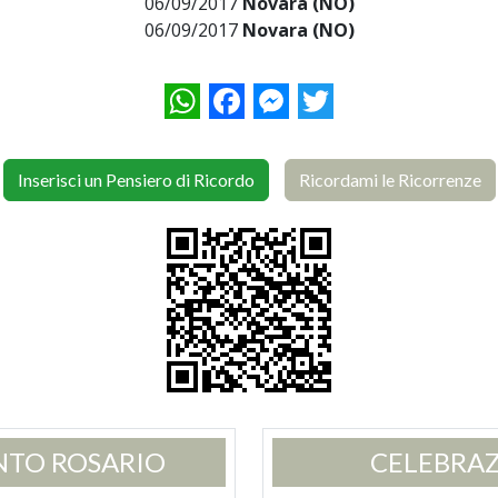
06/09/2017
Novara (NO)
06/09/2017
Novara (NO)
WhatsApp
Facebook
Messenger
Twitter
Inserisci un Pensiero di Ricordo
Ricordami le Ricorrenze
NTO ROSARIO
CELEBRAZ