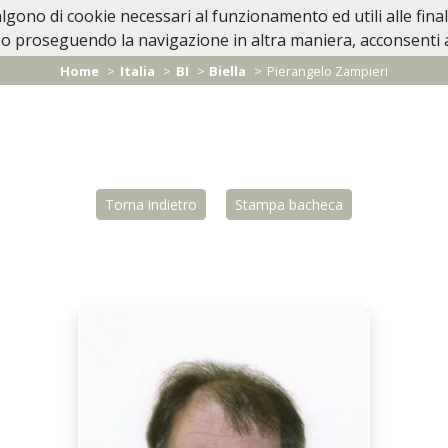
valgono di cookie necessari al funzionamento ed utili alle fina
Home
In Caso di Decesso
Lutti Personaggi 
o proseguendo la navigazione in altra maniera, acconsenti al
Home
Italia
BI
Biella
Pierangelo Zampieri
Torna indietro
Stampa bacheca