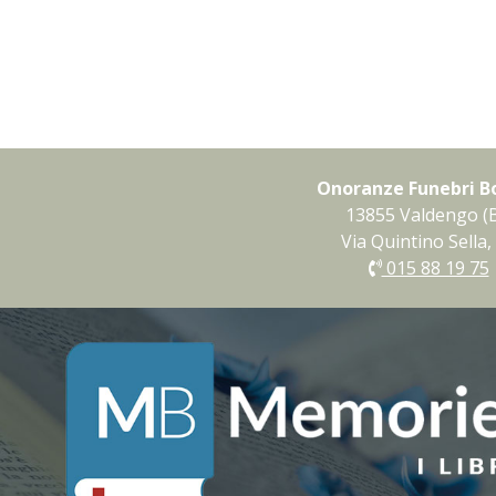
Onoranze Funebri B
13855 Valdengo (B
Via Quintino Sella,
015 88 19 75