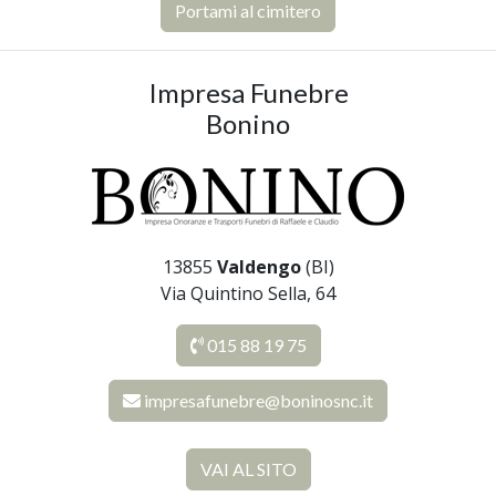
Portami al cimitero
Impresa Funebre
Bonino
13855
Valdengo
(BI)
Via Quintino Sella, 64
015 88 19 75
impresafunebre@boninosnc.it
VAI AL SITO