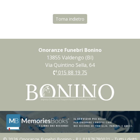
Torna indietro
Onoranze Funebri Bonino
13855 Valdengo (BI)
Via Quintino Sella, 64
015 88 19 75
© 2026 Onoranze Funebri Bonino - P.I. 01976780021 - Tutti i diritti