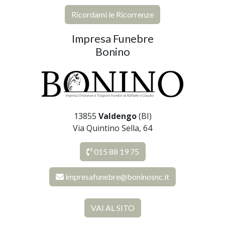
Ricordami le Ricorrenze
Impresa Funebre
Bonino
13855
Valdengo
(BI)
Via Quintino Sella, 64
015 88 19 75
impresafunebre@boninosnc.it
VAI AL SITO