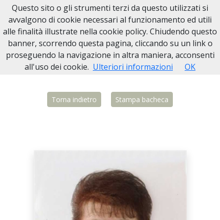
Questo sito o gli strumenti terzi da questo utilizzati si
Necrologi Biella
avvalgono di cookie necessari al funzionamento ed utili
alle finalità illustrate nella cookie policy. Chiudendo questo
Home
Italia
BI
Candelo
Graziella Dal Pio Luogo
banner, scorrendo questa pagina, cliccando su un link o
proseguendo la navigazione in altra maniera, acconsenti
all'uso dei cookie.
Ulteriori informazioni
OK
Torna indietro
Stampa bacheca