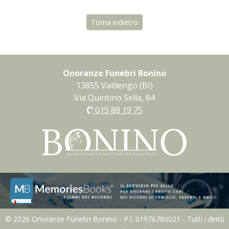
Torna indietro
Onoranze Funebri Bonino
13855 Valdengo (BI)
Via Quintino Sella, 64
015 88 19 75
© 2026 Onoranze Funebri Bonino - P.I. 01976780021 - Tutti i diritti