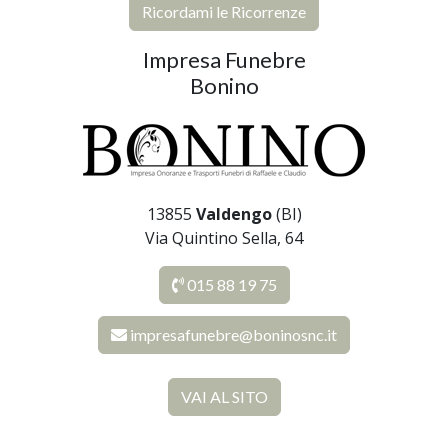
Ricordami le Ricorrenze
Impresa Funebre
Bonino
13855
Valdengo
(BI)
Via Quintino Sella, 64
015 88 19 75
impresafunebre@boninosnc.it
VAI AL SITO