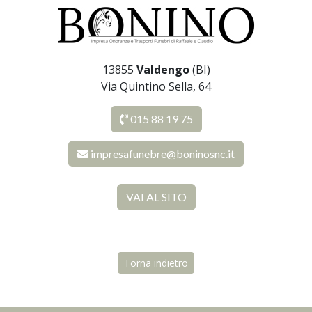
13855
Valdengo
(BI)
Via Quintino Sella, 64
015 88 19 75
impresafunebre@boninosnc.it
VAI AL SITO
Torna indietro