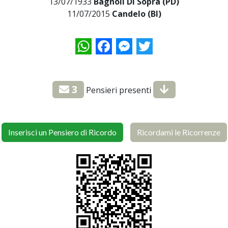
13/07/1933
Bagnoli Di Sopra (PD)
11/07/2015
Candelo (BI)
WhatsApp
Facebook
Messenger
Twitter
3
Pensieri presenti
Inserisci un Pensiero di Ricordo
Ricordami le Ricorrenze