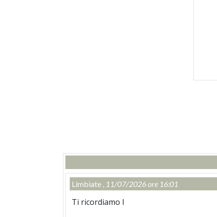
Limbiate ,
11/07/2026 ore 16:01
Ti ricordiamo l