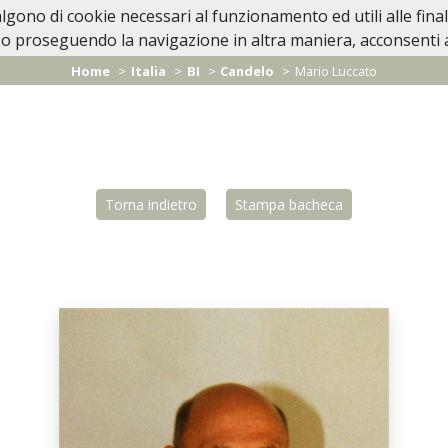
valgono di cookie necessari al funzionamento ed utili alle fina
Home
In Caso di Decesso
Lutti Personaggi 
o proseguendo la navigazione in altra maniera, acconsenti al
Home
Italia
BI
Candelo
Mario Luccato
Torna indietro
Stampa bacheca