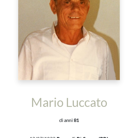
Mario Luccato
di anni
81