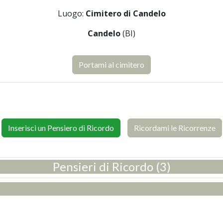
Luogo:
Cimitero di Candelo
Candelo
(BI)
Portami al cimitero
Inserisci un Pensiero di Ricordo
Ricordami le Ricorrenze
Pensieri di Ricordo (3)