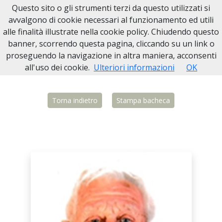
Questo sito o gli strumenti terzi da questo utilizzati si
Necrologi Biella
avvalgono di cookie necessari al funzionamento ed utili
alle finalità illustrate nella cookie policy. Chiudendo questo
Home
Italia
BI
Candelo
Primino Siviero
banner, scorrendo questa pagina, cliccando su un link o
proseguendo la navigazione in altra maniera, acconsenti
all'uso dei cookie.
Ulteriori informazioni
OK
Torna indietro
Stampa bacheca