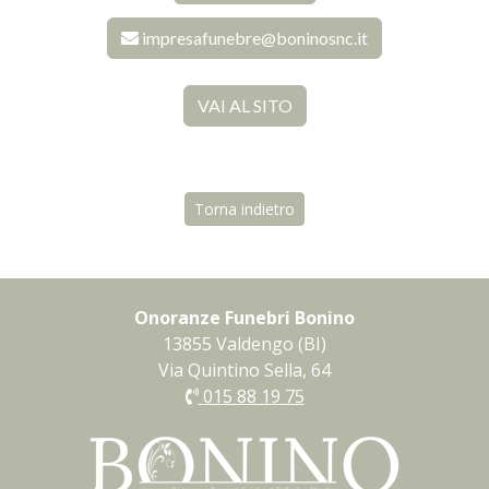
impresafunebre@boninosnc.it
VAI AL SITO
Torna indietro
Onoranze Funebri Bonino
13855 Valdengo (BI)
Via Quintino Sella, 64
015 88 19 75