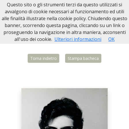
Questo sito o gli strumenti terzi da questo utilizzati si
Necrologi Biella
avvalgono di cookie necessari al funzionamento ed utili
alle finalità illustrate nella cookie policy. Chiudendo questo
Home
Italia
BI
Candelo
Teresina Del Bon
banner, scorrendo questa pagina, cliccando su un link o
proseguendo la navigazione in altra maniera, acconsenti
all'uso dei cookie.
Ulteriori informazioni
OK
Torna indietro
Stampa bacheca