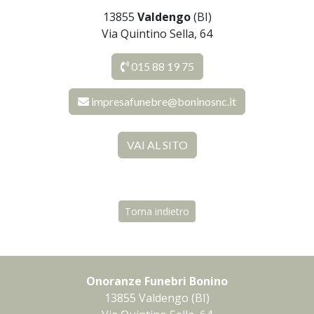
13855
Valdengo
(BI)
Via Quintino Sella, 64
015 88 19 75
impresafunebre@boninosnc.it
VAI AL SITO
Torna indietro
Onoranze Funebri Bonino
13855 Valdengo (BI)