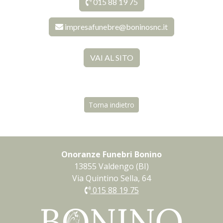
015 88 19 75
impresafunebre@boninosnc.it
VAI AL SITO
Torna indietro
Onoranze Funebri Bonino
13855 Valdengo (BI)
Via Quintino Sella, 64
015 88 19 75