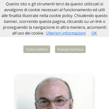
Questo sito o gli strumenti terzi da questo utilizzati si
Necrologi Biella
avvalgono di cookie necessari al funzionamento ed utili
alle finalità illustrate nella cookie policy. Chiudendo questo
Home
Italia
BI
Cerrione
Francesco Capece
banner, scorrendo questa pagina, cliccando su un link o
proseguendo la navigazione in altra maniera, acconsenti
all'uso dei cookie.
Ulteriori informazioni
OK
Torna indietro
Stampa bacheca