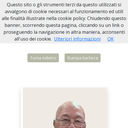
Questo sito o gli strumenti terzi da questo utilizzati si
Necrologi Biella
avvalgono di cookie necessari al funzionamento ed utili
alle finalità illustrate nella cookie policy. Chiudendo questo
Home
Italia
BI
Chiavazza
Massimo Communara
banner, scorrendo questa pagina, cliccando su un link o
proseguendo la navigazione in altra maniera, acconsenti
all'uso dei cookie.
Ulteriori informazioni
OK
Torna indietro
Stampa bacheca