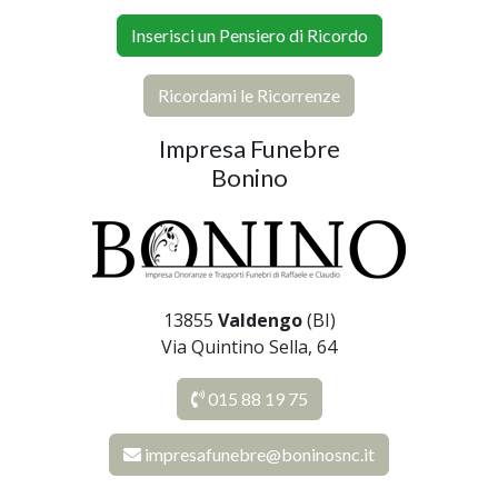
Inserisci un Pensiero di Ricordo
Ricordami le Ricorrenze
Impresa Funebre
Bonino
13855
Valdengo
(BI)
Via Quintino Sella, 64
015 88 19 75
impresafunebre@boninosnc.it