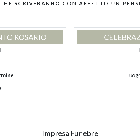
 CHE
SCRIVERANNO
CON
AFFETTO
UN
PENS
NTO ROSARIO
CELEBRAZ
1
rmine
Luog
)
Impresa Funebre