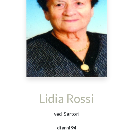
Lidia Rossi
ved. Sartori
di anni
94