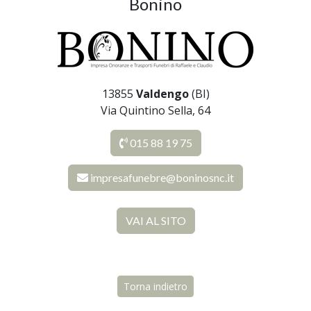
Bonino
13855
Valdengo
(BI)
Via Quintino Sella, 64
015 88 19 75
impresafunebre@boninosnc.it
VAI AL SITO
Torna indietro