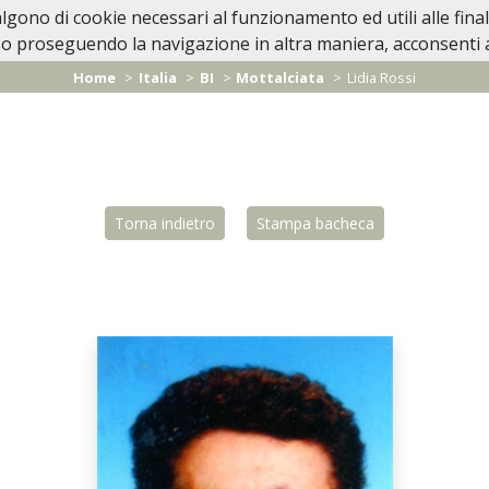
valgono di cookie necessari al funzionamento ed utili alle fina
Home
In Caso di Decesso
Lutti Personaggi 
o proseguendo la navigazione in altra maniera, acconsenti al
Home
Italia
BI
Mottalciata
Lidia Rossi
Torna indietro
Stampa bacheca