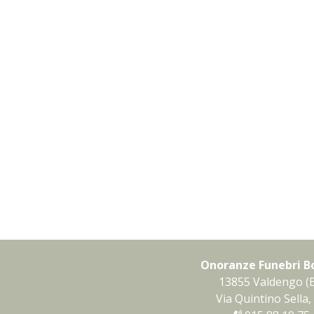
Onoranze Funebri B
13855 Valdengo (B
Via Quintino Sella,