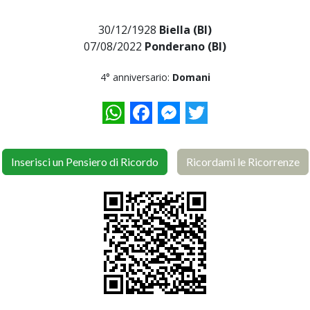
30/12/1928
Biella (BI)
07/08/2022
Ponderano (BI)
4° anniversario:
Domani
WhatsApp
Facebook
Messenger
Twitter
Inserisci un Pensiero di Ricordo
Ricordami le Ricorrenze