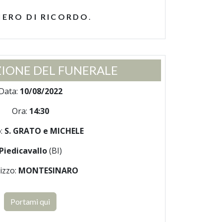
IERO DI RICORDO
.
IONE DEL FUNERALE
Data:
10/08/2022
Ora:
14:30
:
S. GRATO e MICHELE
Piedicavallo
(BI)
rizzo:
MONTESINARO
Portami qui