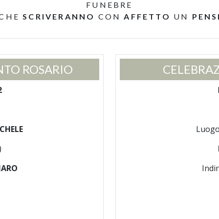
FUNEBRE
 CHE
SCRIVERANNO
CON
AFFETTO
UN
PENS
NTO ROSARIO
CELEBRAZ
2
ICHELE
Luogo
)
NARO
Indi