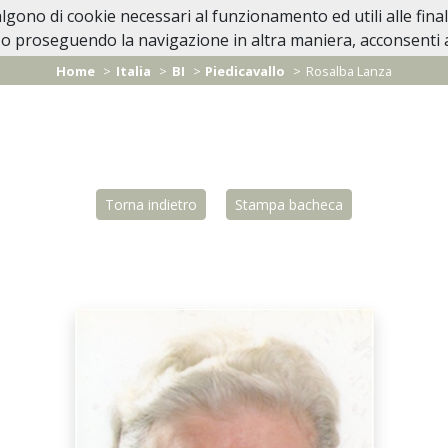
valgono di cookie necessari al funzionamento ed utili alle fina
Home
In Caso di Decesso
Lutti Personaggi 
o proseguendo la navigazione in altra maniera, acconsenti al
Home
Italia
BI
Piedicavallo
Rosalba Lanza
Torna indietro
Stampa bacheca