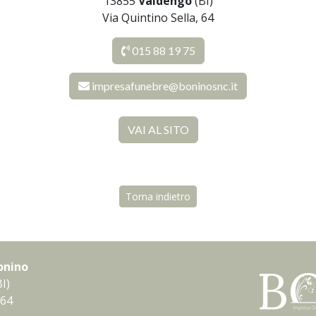
13855
Valdengo
(BI)
Via Quintino Sella, 64
015 88 19 75
impresafunebre@boninosnc.it
VAI AL SITO
Torna indietro
onino
I)
 64