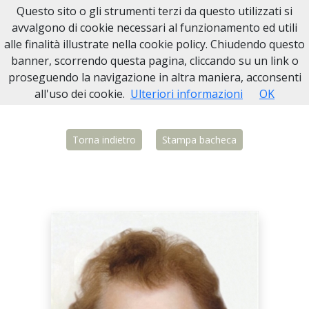
Questo sito o gli strumenti terzi da questo utilizzati si
Necrologi Biella
avvalgono di cookie necessari al funzionamento ed utili
alle finalità illustrate nella cookie policy. Chiudendo questo
Home
Italia
BI
Ponderano
Alma Furegato
banner, scorrendo questa pagina, cliccando su un link o
proseguendo la navigazione in altra maniera, acconsenti
all'uso dei cookie.
Ulteriori informazioni
OK
Torna indietro
Stampa bacheca