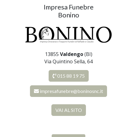
Impresa Funebre
Bonino
13855
Valdengo
(BI)
Via Quintino Sella, 64
015 88 19 75
impresafunebre@boninosnc.it
VAI AL SITO