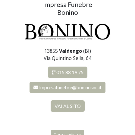
Impresa Funebre
Bonino
13855
Valdengo
(BI)
Via Quintino Sella, 64
015 88 19 75
impresafunebre@boninosnc.it
VAI AL SITO
Torna indietro