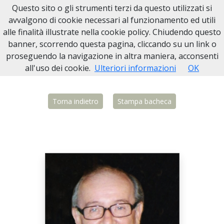
Questo sito o gli strumenti terzi da questo utilizzati si
Necrologi Biella
avvalgono di cookie necessari al funzionamento ed utili
alle finalità illustrate nella cookie policy. Chiudendo questo
Home
Italia
BI
Ponderano
Claudio Botta
banner, scorrendo questa pagina, cliccando su un link o
proseguendo la navigazione in altra maniera, acconsenti
all'uso dei cookie.
Ulteriori informazioni
OK
Torna indietro
Stampa bacheca