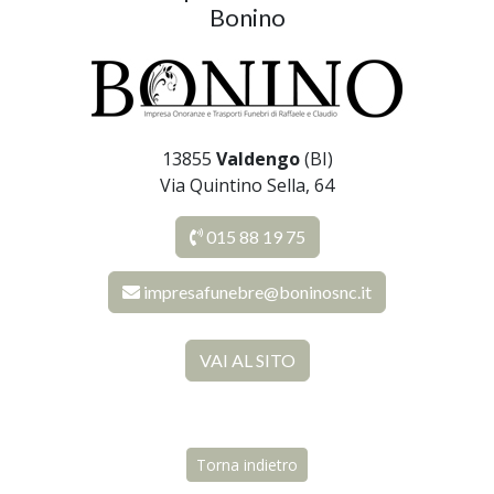
Bonino
13855
Valdengo
(BI)
Via Quintino Sella, 64
015 88 19 75
impresafunebre@boninosnc.it
VAI AL SITO
Torna indietro