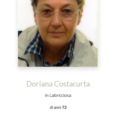
Doriana Costacurta
in Labricciosa
di anni
72