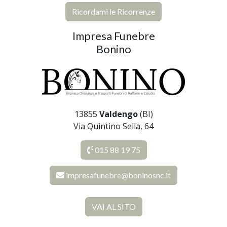
Ricordami le Ricorrenze
Impresa Funebre
Bonino
13855
Valdengo
(BI)
Via Quintino Sella, 64
015 88 19 75
impresafunebre@boninosnc.it
VAI AL SITO