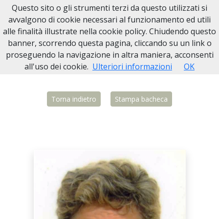
Questo sito o gli strumenti terzi da questo utilizzati si
Necrologi Biella
avvalgono di cookie necessari al funzionamento ed utili
alle finalità illustrate nella cookie policy. Chiudendo questo
Home
Italia
BI
Valdengo
Doriana Costacurta
banner, scorrendo questa pagina, cliccando su un link o
proseguendo la navigazione in altra maniera, acconsenti
all'uso dei cookie.
Ulteriori informazioni
OK
Torna indietro
Stampa bacheca