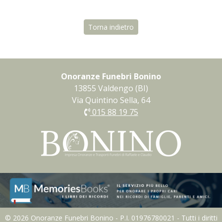
Torna indietro
Onoranze Funebri Bonino
13855 Valdengo (BI)
Via Quintino Sella, 64
015 88 19 75
© 2026 Onoranze Funebri Bonino - P.I. 01976780021 - Tutti i diritti