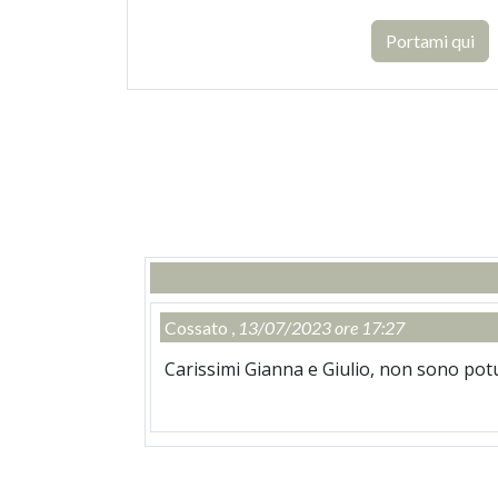
Portami qui
Cossato ,
13/07/2023 ore 17:27
Carissimi Gianna e Giulio, non sono pot