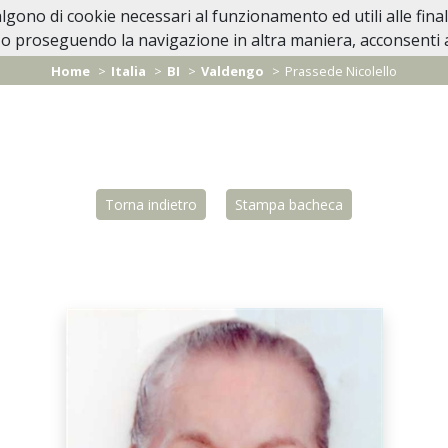
valgono di cookie necessari al funzionamento ed utili alle fina
Home
In Caso di Decesso
Lutti Personaggi 
o proseguendo la navigazione in altra maniera, acconsenti al
Home
Italia
BI
Valdengo
Prassede Nicolello
Torna indietro
Stampa bacheca