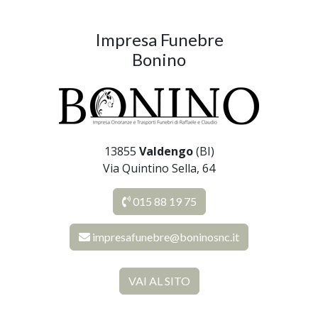
Impresa Funebre
Bonino
13855
Valdengo
(BI)
Via Quintino Sella, 64
015 88 19 75
impresafunebre@boninosnc.it
VAI AL SITO