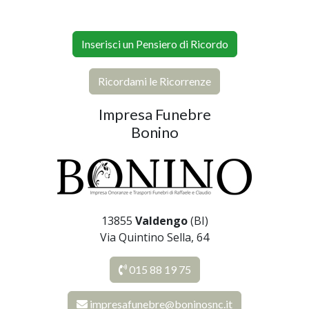
Inserisci un Pensiero di Ricordo
Ricordami le Ricorrenze
Impresa Funebre
Bonino
13855
Valdengo
(BI)
Via Quintino Sella, 64
015 88 19 75
impresafunebre@boninosnc.it