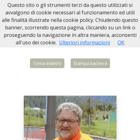
Questo sito o gli strumenti terzi da questo utilizzati si
Necrologi Biella
avvalgono di cookie necessari al funzionamento ed utili
alle finalità illustrate nella cookie policy. Chiudendo questo
Home
Italia
BI
Vigliano Biellese
Ciancio Gesualdo
banner, scorrendo questa pagina, cliccando su un link o
proseguendo la navigazione in altra maniera, acconsenti
all'uso dei cookie.
Ulteriori informazioni
OK
Torna indietro
Stampa bacheca