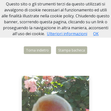
Questo sito o gli strumenti terzi da questo utilizzati si
Necrologi Biella
avvalgono di cookie necessari al funzionamento ed utili
alle finalità illustrate nella cookie policy. Chiudendo questo
Home
Italia
BI
Vigliano Biellese
Dino Micheletti
banner, scorrendo questa pagina, cliccando su un link o
proseguendo la navigazione in altra maniera, acconsenti
all'uso dei cookie.
Ulteriori informazioni
OK
Torna indietro
Stampa bacheca