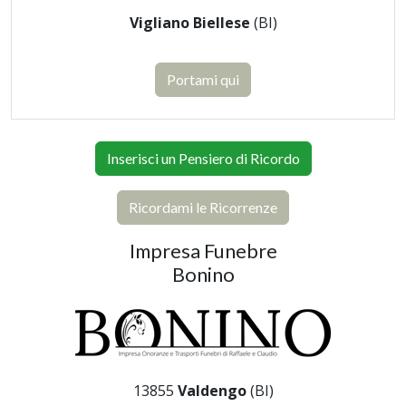
Vigliano Biellese
(BI)
Portami qui
Inserisci un Pensiero di Ricordo
Ricordami le Ricorrenze
Impresa Funebre
Bonino
13855
Valdengo
(BI)