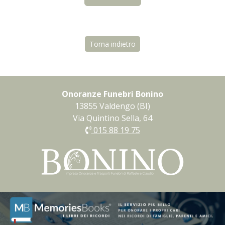
Torna indietro
Onoranze Funebri Bonino
13855 Valdengo (BI)
Via Quintino Sella, 64
015 88 19 75