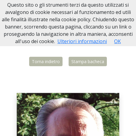
Questo sito o gli strumenti terzi da questo utilizzati si
Necrologi Biella
avvalgono di cookie necessari al funzionamento ed utili
alle finalità illustrate nella cookie policy. Chiudendo questo
Home
Italia
BI
Vigliano Biellese
Giuseppe Turricelli
banner, scorrendo questa pagina, cliccando su un link o
proseguendo la navigazione in altra maniera, acconsenti
all'uso dei cookie.
Ulteriori informazioni
OK
Torna indietro
Stampa bacheca