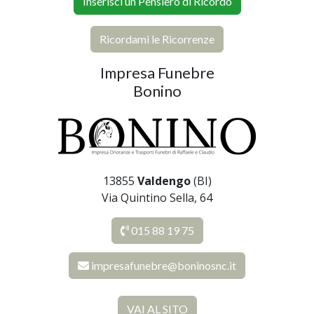
Inserisci un Pensiero di Ricordo
Ricordami le Ricorrenze
Impresa Funebre
Bonino
13855
Valdengo
(BI)
Via Quintino Sella, 64
015 88 19 75
impresafunebre@boninosnc.it
VAI AL SITO