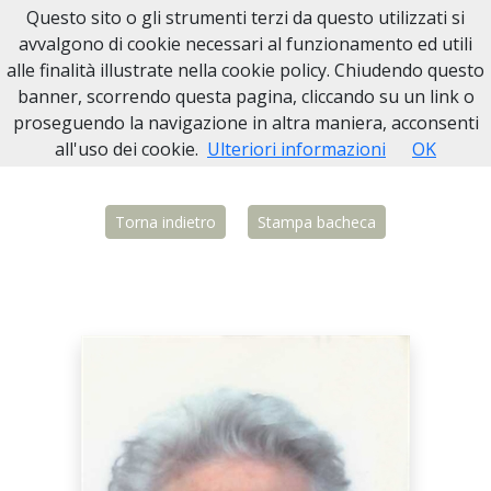
Questo sito o gli strumenti terzi da questo utilizzati si
Necrologi Biella
avvalgono di cookie necessari al funzionamento ed utili
alle finalità illustrate nella cookie policy. Chiudendo questo
Home
Italia
BI
Vigliano Biellese
Itala Gubernati
banner, scorrendo questa pagina, cliccando su un link o
proseguendo la navigazione in altra maniera, acconsenti
all'uso dei cookie.
Ulteriori informazioni
OK
Torna indietro
Stampa bacheca