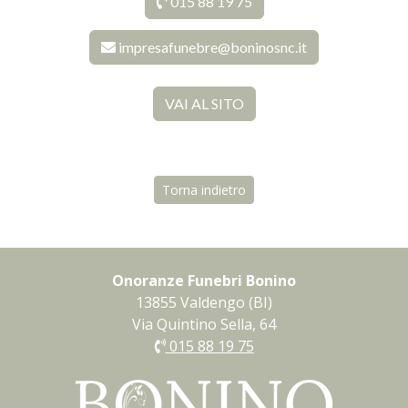
015 88 19 75
impresafunebre@boninosnc.it
VAI AL SITO
Torna indietro
Onoranze Funebri Bonino
13855 Valdengo (BI)
Via Quintino Sella, 64
015 88 19 75