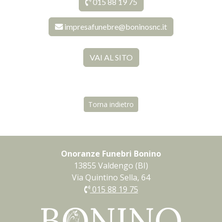
015 88 19 75
impresafunebre@boninosnc.it
VAI AL SITO
Torna indietro
Onoranze Funebri Bonino
13855 Valdengo (BI)
Via Quintino Sella, 64
015 88 19 75