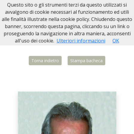
Questo sito o gli strumenti terzi da questo utilizzati si
Necrologi Biella
avvalgono di cookie necessari al funzionamento ed utili
alle finalità illustrate nella cookie policy. Chiudendo questo
Home
Italia
VC
Vercelli
Domenico Maimeri Panizza
banner, scorrendo questa pagina, cliccando su un link o
proseguendo la navigazione in altra maniera, acconsenti
all'uso dei cookie.
Ulteriori informazioni
OK
Torna indietro
Stampa bacheca