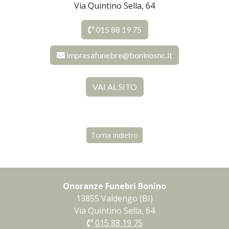
Via Quintino Sella, 64
015 88 19 75
impresafunebre@boninosnc.it
VAI AL SITO
Torna indietro
Onoranze Funebri Bonino
13855 Valdengo (BI)
Via Quintino Sella, 64
015 88 19 75