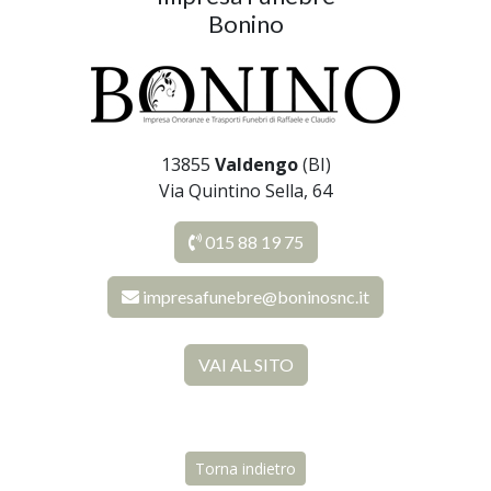
Bonino
13855
Valdengo
(BI)
Via Quintino Sella, 64
015 88 19 75
impresafunebre@boninosnc.it
VAI AL SITO
Torna indietro