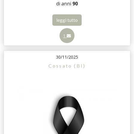
di anni
90
leggi tutto
1
30/11/2025
Cossato (BI)