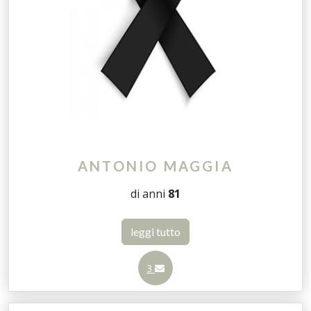
ANTONIO MAGGIA
di anni
81
leggi tutto
3