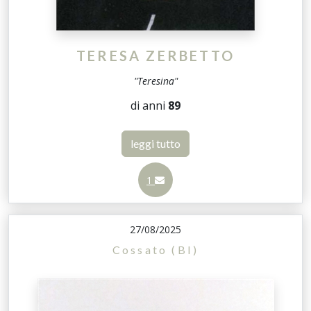
TERESA ZERBETTO
"Teresina"
di anni
89
leggi tutto
1
27/08/2025
Cossato (BI)