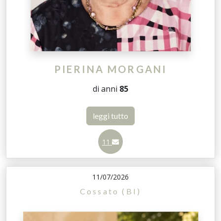
PIERINA MORGANI
di anni
85
leggi tutto
11
11/07/2026
Cossato (BI)