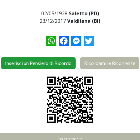
02/05/1928
Saletto (PD)
23/12/2017
Valdilana (BI)
WhatsApp
Facebook
Messenger
Twitter
Inserisci un Pensiero di Ricordo
Ricordami le Ricorrenze
23/12/2017