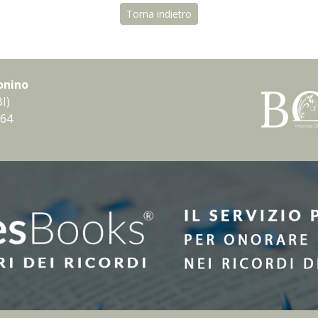
Torna indietro
onino
I)
 64