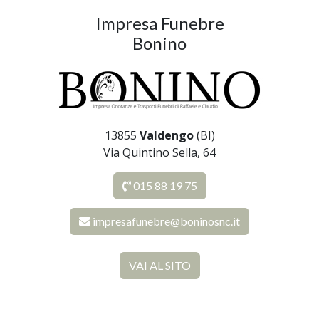
Impresa Funebre
Bonino
13855
Valdengo
(BI)
Via Quintino Sella, 64
015 88 19 75
impresafunebre@boninosnc.it
VAI AL SITO