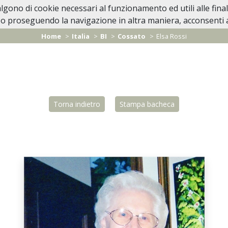
valgono di cookie necessari al funzionamento ed utili alle fina
Home
In Caso di Decesso
Lutti Personaggi 
o proseguendo la navigazione in altra maniera, acconsenti al
Home
Italia
BI
Cossato
Elsa Rossi
Torna indietro
Stampa bacheca