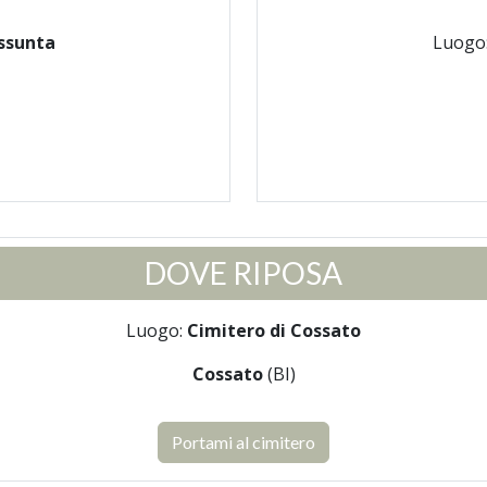
ssunta
Luogo
DOVE RIPOSA
Luogo:
Cimitero di Cossato
Cossato
(BI)
Portami al cimitero