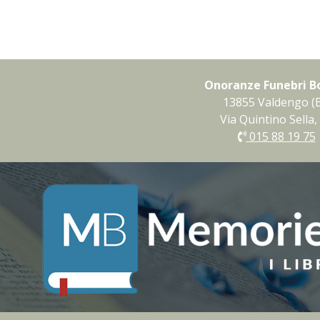
Onoranze Funebri B
13855 Valdengo (B
Via Quintino Sella,
015 88 19 75